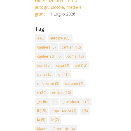
Differenze di costo tra
autogrù piccole, medie e
grandi
11 Luglio 2026
Tag
a
(6)
autogrù
(68)
cantiere
(5)
cantieri
(12)
cantieriedili
(6)
come
(12)
con
(10)
cosa
(4)
del
(12)
delle
(15)
di
(41)
differenze
(5)
durante
(4)
e
(29)
edilizia
(10)
gestione
(4)
gruindustriali
(4)
il
(15)
importanza
(4)
l
(8)
la
(5)
le
(7)
MacchineOperatrici
(4)