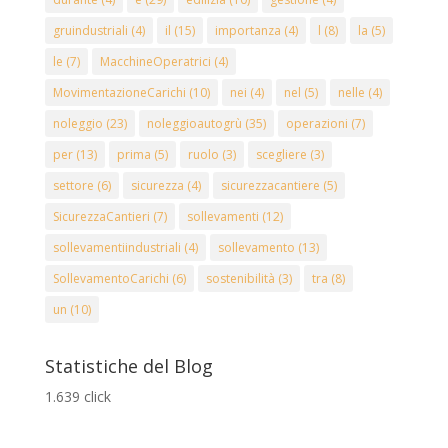
gruindustriali
(4)
il
(15)
importanza
(4)
l
(8)
la
(5)
le
(7)
MacchineOperatrici
(4)
MovimentazioneCarichi
(10)
nei
(4)
nel
(5)
nelle
(4)
noleggio
(23)
noleggioautogrù
(35)
operazioni
(7)
per
(13)
prima
(5)
ruolo
(3)
scegliere
(3)
settore
(6)
sicurezza
(4)
sicurezzacantiere
(5)
SicurezzaCantieri
(7)
sollevamenti
(12)
sollevamentiindustriali
(4)
sollevamento
(13)
SollevamentoCarichi
(6)
sostenibilità
(3)
tra
(8)
un
(10)
Statistiche del Blog
1.639 click