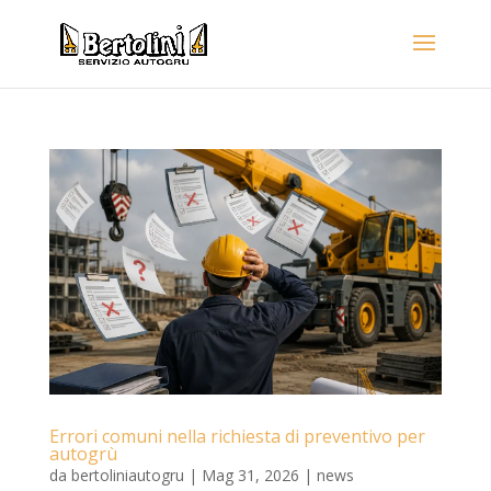
Errori comuni nella richiesta di preventivo per
autogrù
da
bertoliniautogru
|
Mag 31, 2026
|
news