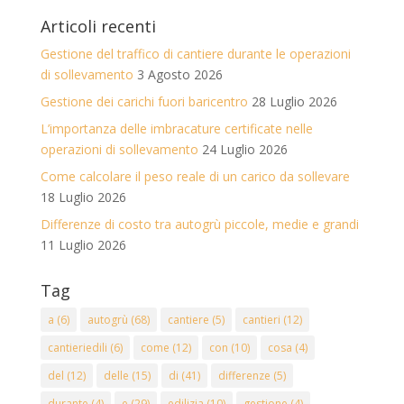
Articoli recenti
Gestione del traffico di cantiere durante le operazioni
di sollevamento
3 Agosto 2026
Gestione dei carichi fuori baricentro
28 Luglio 2026
L’importanza delle imbracature certificate nelle
operazioni di sollevamento
24 Luglio 2026
Come calcolare il peso reale di un carico da sollevare
18 Luglio 2026
Differenze di costo tra autogrù piccole, medie e grandi
11 Luglio 2026
Tag
a
(6)
autogrù
(68)
cantiere
(5)
cantieri
(12)
cantieriedili
(6)
come
(12)
con
(10)
cosa
(4)
del
(12)
delle
(15)
di
(41)
differenze
(5)
durante
(4)
e
(29)
edilizia
(10)
gestione
(4)