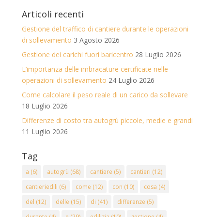
Articoli recenti
Gestione del traffico di cantiere durante le operazioni
di sollevamento
3 Agosto 2026
Gestione dei carichi fuori baricentro
28 Luglio 2026
L’importanza delle imbracature certificate nelle
operazioni di sollevamento
24 Luglio 2026
Come calcolare il peso reale di un carico da sollevare
18 Luglio 2026
Differenze di costo tra autogrù piccole, medie e grandi
11 Luglio 2026
Tag
a
(6)
autogrù
(68)
cantiere
(5)
cantieri
(12)
cantieriedili
(6)
come
(12)
con
(10)
cosa
(4)
del
(12)
delle
(15)
di
(41)
differenze
(5)
durante
(4)
e
(29)
edilizia
(10)
gestione
(4)