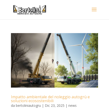
Impatto ambientale del noleggio autogrù e
soluzioni ecosostenibili
da
bertoliniautogru
|
Dic 23, 2025
|
news