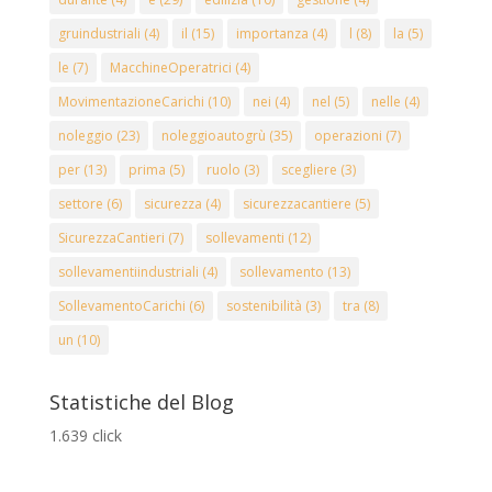
gruindustriali
(4)
il
(15)
importanza
(4)
l
(8)
la
(5)
le
(7)
MacchineOperatrici
(4)
MovimentazioneCarichi
(10)
nei
(4)
nel
(5)
nelle
(4)
noleggio
(23)
noleggioautogrù
(35)
operazioni
(7)
per
(13)
prima
(5)
ruolo
(3)
scegliere
(3)
settore
(6)
sicurezza
(4)
sicurezzacantiere
(5)
SicurezzaCantieri
(7)
sollevamenti
(12)
sollevamentiindustriali
(4)
sollevamento
(13)
SollevamentoCarichi
(6)
sostenibilità
(3)
tra
(8)
un
(10)
Statistiche del Blog
1.639 click