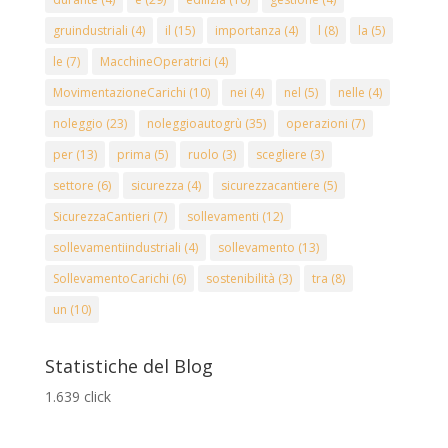
gruindustriali
(4)
il
(15)
importanza
(4)
l
(8)
la
(5)
le
(7)
MacchineOperatrici
(4)
MovimentazioneCarichi
(10)
nei
(4)
nel
(5)
nelle
(4)
noleggio
(23)
noleggioautogrù
(35)
operazioni
(7)
per
(13)
prima
(5)
ruolo
(3)
scegliere
(3)
settore
(6)
sicurezza
(4)
sicurezzacantiere
(5)
SicurezzaCantieri
(7)
sollevamenti
(12)
sollevamentiindustriali
(4)
sollevamento
(13)
SollevamentoCarichi
(6)
sostenibilità
(3)
tra
(8)
un
(10)
Statistiche del Blog
1.639 click