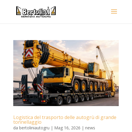
Logistica del trasporto delle autogrù di grande
tonnellaggio
da
bertoliniautogru
|
Mag 16, 2026
|
news