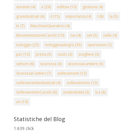
durante
(4)
e
(29)
edilizia
(10)
gestione
(4)
gruindustriali
(4)
il
(15)
importanza
(4)
l
(8)
la
(5)
le
(7)
MacchineOperatrici
(4)
MovimentazioneCarichi
(10)
nei
(4)
nel
(5)
nelle
(4)
noleggio
(23)
noleggioautogrù
(35)
operazioni
(7)
per
(13)
prima
(5)
ruolo
(3)
scegliere
(3)
settore
(6)
sicurezza
(4)
sicurezzacantiere
(5)
SicurezzaCantieri
(7)
sollevamenti
(12)
sollevamentiindustriali
(4)
sollevamento
(13)
SollevamentoCarichi
(6)
sostenibilità
(3)
tra
(8)
un
(10)
Statistiche del Blog
1.639 click