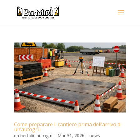
Come preparare il cantiere prima dell’arrivo di
un’autogrù
da
bertoliniautogru
|
Mar 31, 2026
|
news