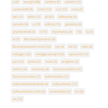
a
(6)
autogrù
(68)
cantiere
(5)
cantieri
(12)
cantieriedili
(6)
come
(12)
con
(10)
cosa
(4)
del
(12)
delle
(15)
di
(41)
differenze
(5)
durante
(4)
e
(29)
edilizia
(10)
gestione
(4)
gruindustriali
(4)
il
(15)
importanza
(4)
l
(8)
la
(5)
le
(7)
MacchineOperatrici
(4)
MovimentazioneCarichi
(10)
nei
(4)
nel
(5)
nelle
(4)
noleggio
(23)
noleggioautogrù
(35)
operazioni
(7)
per
(13)
prima
(5)
ruolo
(3)
scegliere
(3)
settore
(6)
sicurezza
(4)
sicurezzacantiere
(5)
SicurezzaCantieri
(7)
sollevamenti
(12)
sollevamentiindustriali
(4)
sollevamento
(13)
SollevamentoCarichi
(6)
sostenibilità
(3)
tra
(8)
un
(10)