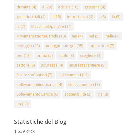
durante
(4)
e
(29)
edilizia
(10)
gestione
(4)
gruindustriali
(4)
il
(15)
importanza
(4)
l
(8)
la
(5)
le
(7)
MacchineOperatrici
(4)
MovimentazioneCarichi
(10)
nei
(4)
nel
(5)
nelle
(4)
noleggio
(23)
noleggioautogrù
(35)
operazioni
(7)
per
(13)
prima
(5)
ruolo
(3)
scegliere
(3)
settore
(6)
sicurezza
(4)
sicurezzacantiere
(5)
SicurezzaCantieri
(7)
sollevamenti
(12)
sollevamentiindustriali
(4)
sollevamento
(13)
SollevamentoCarichi
(6)
sostenibilità
(3)
tra
(8)
un
(10)
Statistiche del Blog
1.639 click