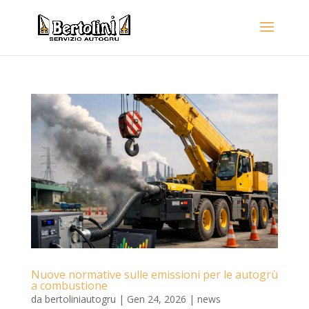
Nuove normative sulle emissioni per le autogrù
a combustione
da
bertoliniautogru
|
Gen 24, 2026
|
news