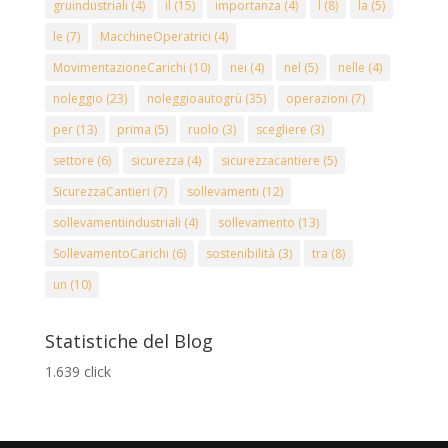
gruindustriali
(4)
il
(15)
importanza
(4)
l
(8)
la
(5)
le
(7)
MacchineOperatrici
(4)
MovimentazioneCarichi
(10)
nei
(4)
nel
(5)
nelle
(4)
noleggio
(23)
noleggioautogrù
(35)
operazioni
(7)
per
(13)
prima
(5)
ruolo
(3)
scegliere
(3)
settore
(6)
sicurezza
(4)
sicurezzacantiere
(5)
SicurezzaCantieri
(7)
sollevamenti
(12)
sollevamentiindustriali
(4)
sollevamento
(13)
SollevamentoCarichi
(6)
sostenibilità
(3)
tra
(8)
un
(10)
Statistiche del Blog
1.639 click