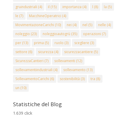
gruindustriali
(4)
il
(15)
importanza
(4)
l
(8)
la
(5)
le
(7)
MacchineOperatrici
(4)
MovimentazioneCarichi
(10)
nei
(4)
nel
(5)
nelle
(4)
noleggio
(23)
noleggioautogrù
(35)
operazioni
(7)
per
(13)
prima
(5)
ruolo
(3)
scegliere
(3)
settore
(6)
sicurezza
(4)
sicurezzacantiere
(5)
SicurezzaCantieri
(7)
sollevamenti
(12)
sollevamentiindustriali
(4)
sollevamento
(13)
SollevamentoCarichi
(6)
sostenibilità
(3)
tra
(8)
un
(10)
Statistiche del Blog
1.639 click