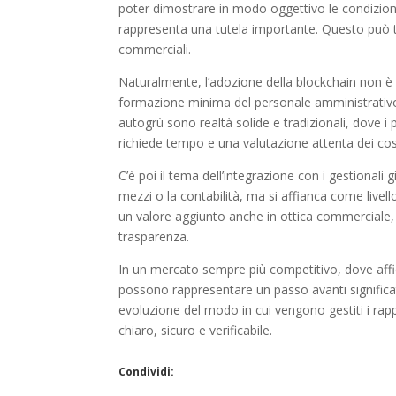
poter dimostrare in modo oggettivo le condizioni 
rappresenta una tutela importante. Questo può tr
commerciali.
Naturalmente, l’adozione della blockchain non è 
formazione minima del personale amministrativo 
autogrù sono realtà solide e tradizionali, dove i
richiede tempo e una valutazione attenta dei cost
C’è poi il tema dell’integrazione con i gestionali 
mezzi o la contabilità, ma si affianca come live
un valore aggiunto anche in ottica commerciale,
trasparenza.
In un mercato sempre più competitivo, dove affid
possono rappresentare un passo avanti significat
evoluzione del modo in cui vengono gestiti i rappo
chiaro, sicuro e verificabile.
Condividi: