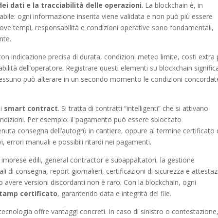
ei dati e la tracciabilità delle operazioni
. La blockchain è, in
tabile: ogni informazione inserita viene validata e non può più essere
 dove tempi, responsabilità e condizioni operative sono fondamentali,
nte.
 indicazione precisa di durata, condizioni meteo limite, costi extra 
ilità dell’operatore. Registrare questi elementi su blockchain signific
. Nessuno può alterare in un secondo momento le condizioni concordat
li
smart contract
. Si tratta di contratti “intelligenti” che si attivano
ondizioni. Per esempio: il pagamento può essere sbloccato
nuta consegna dell’autogrù in cantiere, oppure al termine certificato 
, errori manuali e possibili ritardi nei pagamenti.
imprese edili, general contractor e subappaltatori, la gestione
di consegna, report giornalieri, certificazioni di sicurezza e attestaz
i o avere versioni discordanti non è raro. Con la blockchain, ogni
tamp certificato
, garantendo data e integrità del file.
 tecnologia offre vantaggi concreti. In caso di sinistro o contestazione