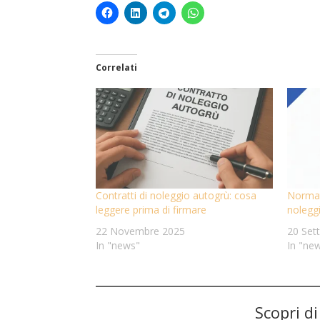
Correlati
Contratti di noleggio autogrù: cosa
Normati
leggere prima di firmare
nolegg
22 Novembre 2025
20 Set
In "news"
In "ne
Scopri d