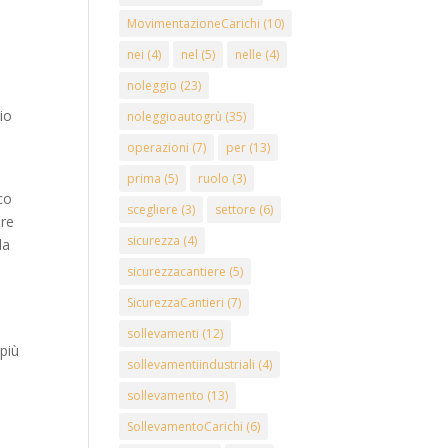
MovimentazioneCarichi
(10)
i
nei
(4)
nel
(5)
nelle
(4)
noleggio
(23)
io
noleggioautogrù
(35)
operazioni
(7)
per
(13)
prima
(5)
ruolo
(3)
rco
scegliere
(3)
settore
(6)
are
sicurezza
(4)
la
sicurezzacantiere
(5)
SicurezzaCantieri
(7)
sollevamenti
(12)
 più
sollevamentiindustriali
(4)
sollevamento
(13)
SollevamentoCarichi
(6)