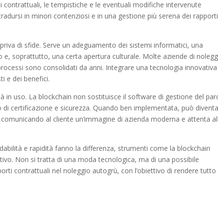
contrattuali, le tempistiche e le eventuali modifiche intervenute
adursi in minori contenziosi e in una gestione più serena dei rapport
priva di sfide. Serve un adeguamento dei sistemi informatici, una
e, soprattutto, una certa apertura culturale. Molte aziende di nolegg
 processi sono consolidati da anni. Integrare una tecnologia innovativa
i e dei benefici.
già in uso. La blockchain non sostituisce il software di gestione del pa
llo di certificazione e sicurezza. Quando ben implementata, può divent
 comunicando al cliente un’immagine di azienda moderna e attenta al
abilità e rapidità fanno la differenza, strumenti come la blockchain
ivo. Non si tratta di una moda tecnologica, ma di una possibile
rti contrattuali nel noleggio autogrù, con l’obiettivo di rendere tutto