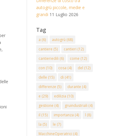
Differenze di costo tra
autogrù piccole, medie e
grandi
11 Luglio 2026
Tag
per
a
(6)
autogrù
(68)
a
e,
cantiere
(5)
cantieri
(12)
cantieriedili
(6)
come
(12)
con
(10)
cosa
(4)
del
(12)
delle
(15)
di
(41)
delle
differenze
(5)
durante
(4)
e
(29)
edilizia
(10)
gestione
(4)
gruindustriali
(4)
ioni
il
(15)
importanza
(4)
l
(8)
la
(5)
le
(7)
,
MacchineOperatrici
(4)