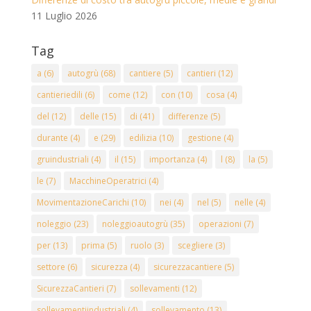
11 Luglio 2026
Tag
a
(6)
autogrù
(68)
cantiere
(5)
cantieri
(12)
cantieriedili
(6)
come
(12)
con
(10)
cosa
(4)
del
(12)
delle
(15)
di
(41)
differenze
(5)
durante
(4)
e
(29)
edilizia
(10)
gestione
(4)
gruindustriali
(4)
il
(15)
importanza
(4)
l
(8)
la
(5)
le
(7)
MacchineOperatrici
(4)
MovimentazioneCarichi
(10)
nei
(4)
nel
(5)
nelle
(4)
noleggio
(23)
noleggioautogrù
(35)
operazioni
(7)
per
(13)
prima
(5)
ruolo
(3)
scegliere
(3)
settore
(6)
sicurezza
(4)
sicurezzacantiere
(5)
SicurezzaCantieri
(7)
sollevamenti
(12)
sollevamentiindustriali
(4)
sollevamento
(13)